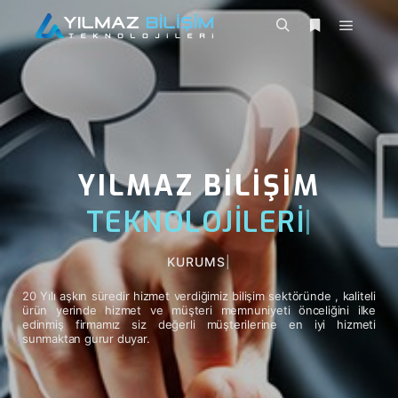
YILMAZ BİLİŞİM
TEKNOLOJİLERİ
|
E - T
|
20 Yılı aşkın süredir hizmet verdiğimiz bilişim sektöründe , kaliteli
ürün yerinde hizmet ve müşteri memnuniyeti önceliğini ilke
edinmiş firmamız siz değerli müşterilerine en iyi hizmeti
sunmaktan gurur duyar.